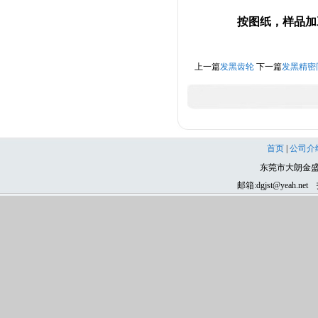
按图纸，样品加
上一篇
发黑齿轮
下一篇
发黑精密
首页
|
公司介
东莞市大朗金盛
邮箱:dgjst@yeah
齿轮、东莞齿轮、磨齿加工、滚齿加工